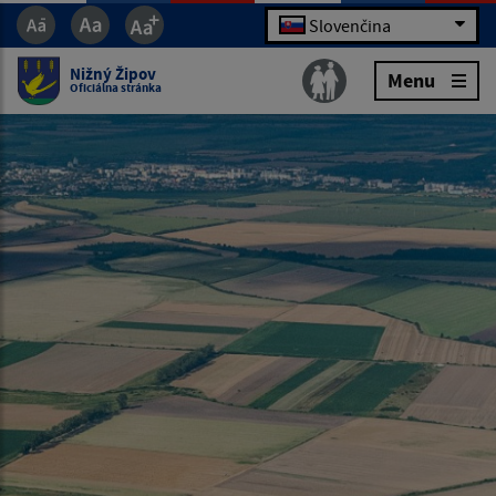
Slovenčina
Nižný Žipov
Menu
Oficiálna stránka