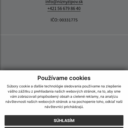
info@niznyzipov.sk
+421 56 679 86 40
IČO: 00331775
Používame cookies
Súbory cookie a ďalšie technológie sledovania používame na zlepšenie
vášho zážitku z prehliadania našich webových stránok, na to, aby sme
vám zobrazovali prispôsobený obsah a cielené reklamy, na analýzu
návštevnosti našich webových stránok a na pochopenie toho, odkiaľ naši
návštevníci prichádzajú.
SÚHLASÍM
Informácie o stránke: