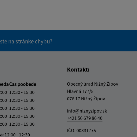
 ste na stránke chybu?
vás užitočné?
e pre vás užitočné?
Kontakt:
Obecný úrad Nižný Žipov
beda
Čas poobede
Hlavná 177/5
2:00
12:30 - 15:30
076 17 Nižný Žipov
2:00
12:30 - 15:30
2:00
12:30 - 15:30
info@niznyzipov.sk
2:00
12:30 - 15:30
+421 56 679 86 40
2:00
12:30 - 15:30
IČO: 00331775
ka:
12:00 - 12:30