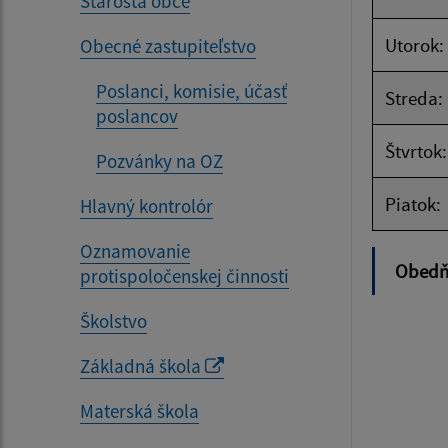
Starosta obce
Utorok:
Obecné zastupiteľstvo
Poslanci, komisie, účasť
Streda:
poslancov
Štvrtok:
Pozvánky na OZ
Piatok:
Hlavný kontrolór
Oznamovanie
Obedňa
protispoločenskej činnosti
Školstvo
Základná škola
Materská škola