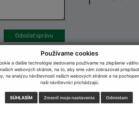
Google reCaptcha Response
Odoslať správu
Používame cookies
okie a ďalšie technológie sledovania používame na zlepšenie vášho
 našich webových stránok, na to, aby sme vám zobrazovali prispôs
my, na analýzu návštevnosti našich webových stránok a na pochopeni
naši návštevníci prichádzajú.
SÚHLASÍM
Zmeniť moje nastavenia
Odmietam