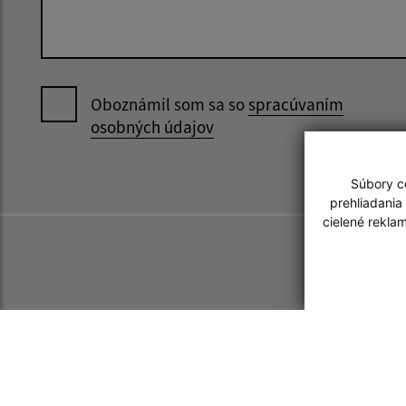
Oboznámil som sa so
spracúvaním
osobných údajov
Súbory co
prehliadania
cielené rekla