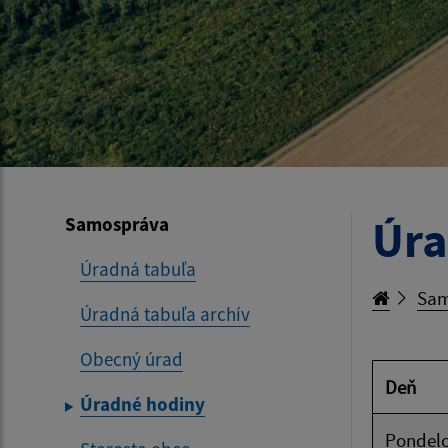
Úra
Samospráva
Úradná tabuľa
Sam
Úradná tabuľa archív
Obecný úrad
Deň
Úradné hodiny
Pondelo