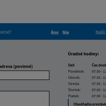
itočné?
Našli
Áno
Nie
Boli tieto informácie pre 
Boli tieto informáci
Úradné hodiny:
Deň
Čas doo
adresa (povinné)
Pondelok:
07:30 - 1
Utorok:
07:30 - 1
Streda:
07:30 - 1
Štvrtok:
07:30 - 1
Piatok:
07:30 - 1
Obedňajšia prestáv