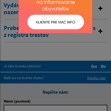
Vydávanie výpisov z matriky a
nazeranie do matriky
Preberanie žiadostí o výpis a odpis
z registra trestov
Je táto stránka užitočná?
Áno
Nie
Boli tieto 
Boli 
Našli ste na stránke chybu?
Napíšte nám
Napíšte nám:
Meno (povinné)