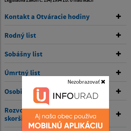
Legislatíva Zákon č. 154/1994 Zb. o matrikách
Kontakt a Otváracie hodiny
Rodný list
Sobášny list
Úmrtný list
Nezobrazovať
Osobitná matrika
Rozvod manželstva a prijatie
skoršieho priezviska