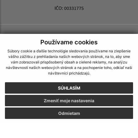
IČO: 00331775
Používame cookies
Súbory cookie a ďalšie technológie sledovania používame na zlepšenie
vášho zážitku z prehliadania našich webových stránok, na to, aby sme
vám zobrazovali prispôsobený obsah a cielené reklamy, na analýzu
návštevnosti našich webových stránok a na pochopenie toho, odkiaľ naši
návštevníci prichádzajú.
SÚHLASÍM
Zmeniť moje nastavenia
Odmietam
Informácie o stránke:
Vyhlásenie o prístupnosti