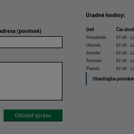
Úradné hodiny:
Deň
Čas doo
adresa (povinné)
Pondelok:
07:30 - 1
Utorok:
07:30 - 1
Streda:
07:30 - 1
Štvrtok:
07:30 - 1
Piatok:
07:30 - 1
Obedňajšia prestáv
Google reCaptcha Response
Odoslať správu