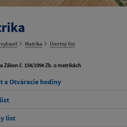
rika
 vybaviť
Matrika
Úmrtný list
va Zákon č. 154/1994 Zb. o matrikách
t a Otváracie hodiny
ist
 list