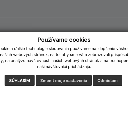
Používame cookies
okie a ďalšie technológie sledovania používame na zlepšenie vášho
 našich webových stránok, na to, aby sme vám zobrazovali prispôs
my, na analýzu návštevnosti našich webových stránok a na pochopeni
naši návštevníci prichádzajú.
SÚHLASÍM
Zmeniť moje nastavenia
Odmietam
Rýchle odkazy:
Aktualiz