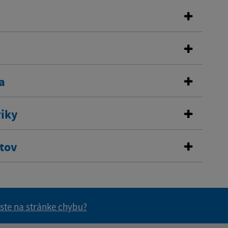
a
riky
stov
 ste na stránke chybu?
vás užitočné?
e pre vás užitočné?