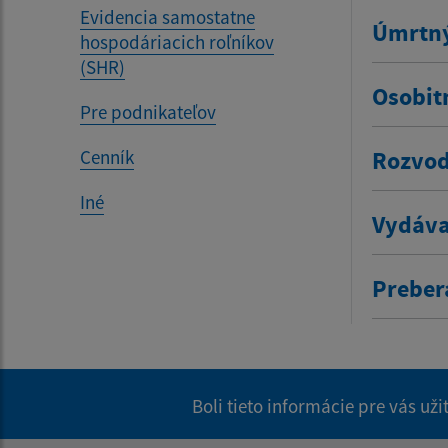
Evidencia samostatne
Úmrtný
hospodáriacich roľníkov
(SHR)
Osobit
Pre podnikateľov
Cenník
Rozvod
Iné
Vydáva
Prebera
Boli tieto informácie pre vás už