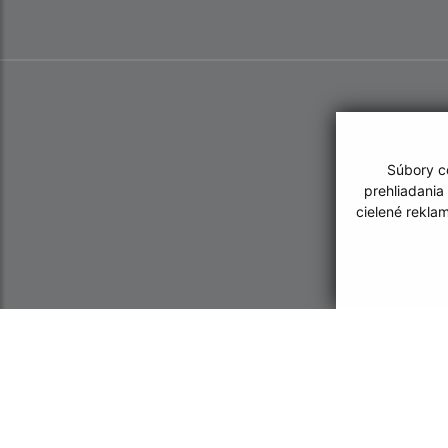
Súbory co
prehliadania
cielené rekla
Informácie o stránke:
Navigácia: