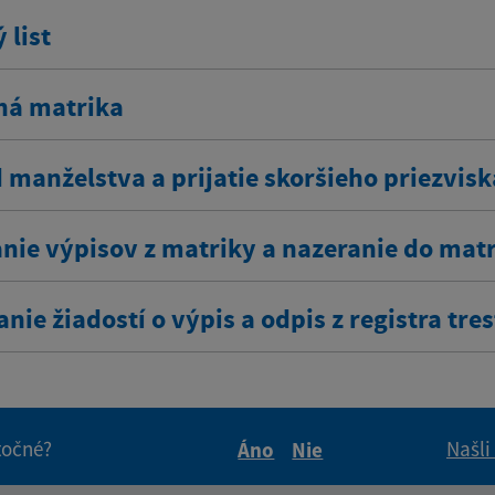
 list
ná matrika
 manželstva a prijatie skoršieho priezvisk
nie výpisov z matriky a nazeranie do mat
nie žiadostí o výpis a odpis z registra tre
itočné?
Našli
Áno
Nie
Boli tieto informácie pre 
Boli tieto informáci