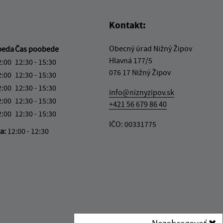
Kontakt:
Obecný úrad Nižný Žipov
beda
Čas poobede
Hlavná 177/5
2:00
12:30 - 15:30
076 17 Nižný Žipov
2:00
12:30 - 15:30
2:00
12:30 - 15:30
info@niznyzipov.sk
2:00
12:30 - 15:30
+421 56 679 86 40
2:00
12:30 - 15:30
IČO: 00331775
ka:
12:00 - 12:30