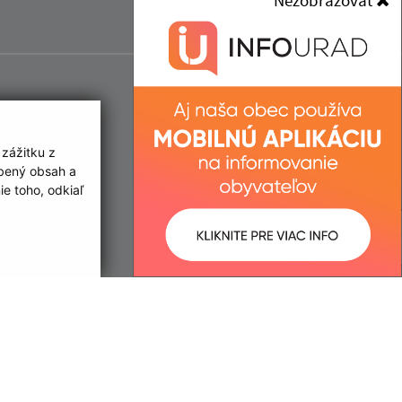
Nezobrazovať
 zážitku z
obený obsah a
e toho, odkiaľ
ované:
Správca obsahu: