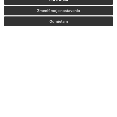
Zmeniť moje nastavenia
Odmietam
Informácie o stránke:
Vyhlásenie o prístupnosti
Autorské práva
Ochrana osobných údajov
Navigácia:
Vytlačiť aktuálnu stránku
Mapa stránok
Cookies
Rýchle odkazy: