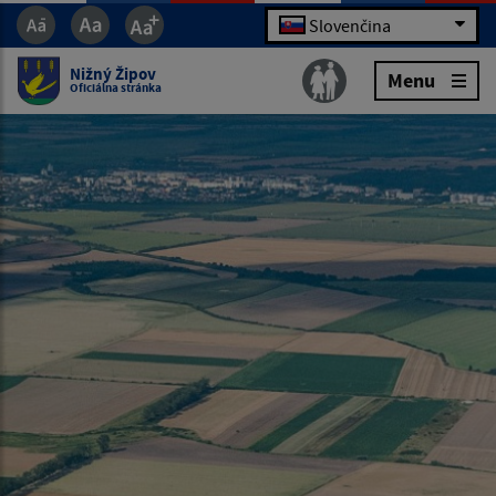
Slovenčina
Nižný Žipov
Menu
Oficiálna stránka