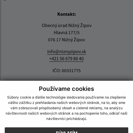
Kontakt:
Obecný úrad Nižný Žipov
Hlavná 177/5
076 17 Nižný Žipov
info@niznyzipov.sk
+421 56 679 86 40
IČO: 00331775
Používame cookies
Súbory cookie a ďalšie technológie sledovania používame na zlepšenie
vášho zážitku z prehliadania našich webových stránok, na to, aby sme
vám zobrazovali prispôsobený obsah a cielené reklamy, na analýzu
návštevnosti našich webových stránok a na pochopenie toho, odkiaľ naši
návštevníci prichádzajú.
SÚHLASÍM