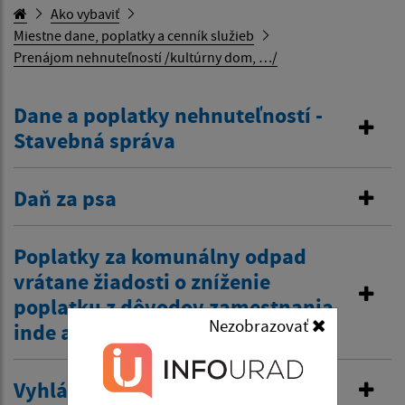
Ako vybaviť
Miestne dane, poplatky a cenník služieb
Prenájom nehnuteľností /kultúrny dom, …/
Dane a poplatky nehnuteľností -
Stavebná správa
Daň za psa
Poplatky za komunálny odpad
vrátane žiadosti o zníženie
poplatku z dôvodov zamestnania
Nezobrazovať
inde a tiež zťp atď.
Vyhlásenie v miestnom rozhlase