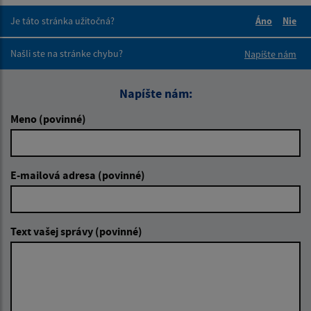
Je táto stránka užitočná?
Áno
Nie
Boli tieto 
Boli 
Našli ste na stránke chybu?
Napíšte nám
Napíšte nám:
Meno (povinné)
E-mailová adresa (povinné)
Text vašej správy (povinné)