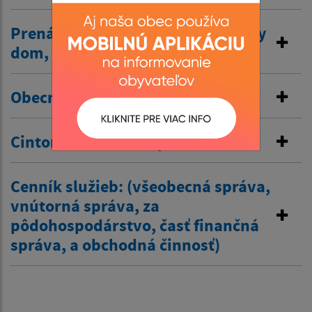
Prenájom nehnuteľností /kultúrny
dom, …/
Obecné nájomné byty
Cintorínske poplatky
Cenník služieb: (všeobecná správa,
vnútorná správa, za
pôdohospodárstvo, časť finančná
správa, a obchodná činnosť)