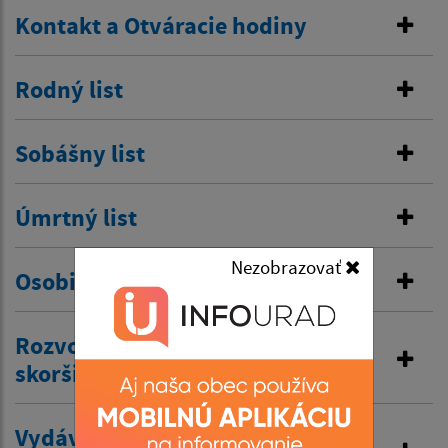
Kontakt a Otváracie hodiny
Rodný list
Sobášny list
Úmrtný list
Nezobrazovať
Osobitná matrika
Rozvod manželstva a prijatie
skoršieho priezviska
Vydávanie výpisov z matriky a