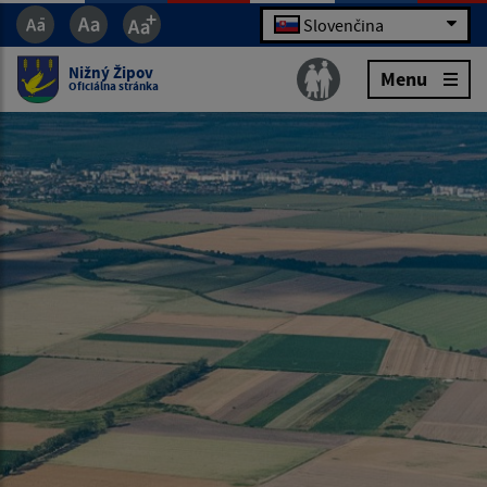
Slovenčina
Nižný Žipov
Menu
Oficiálna stránka