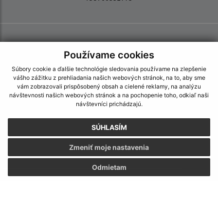
Používame cookies
Súbory cookie a ďalšie technológie sledovania používame na zlepšenie
vášho zážitku z prehliadania našich webových stránok, na to, aby sme
vám zobrazovali prispôsobený obsah a cielené reklamy, na analýzu
návštevnosti našich webových stránok a na pochopenie toho, odkiaľ naši
návštevníci prichádzajú.
SÚHLASÍM
Zmeniť moje nastavenia
Odmietam
Informácie o stránke:
Vyhlásenie o prístupnosti
Autorské práva