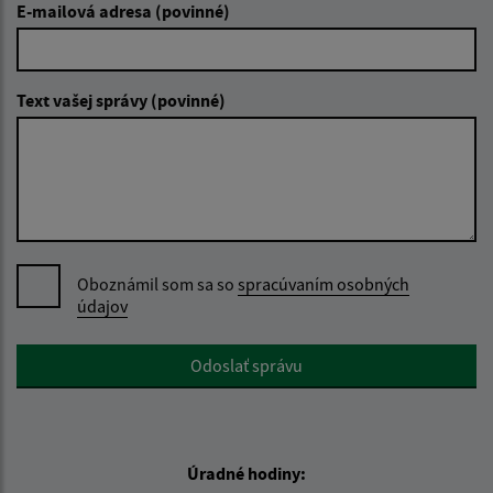
E-mailová adresa (povinné)
Text vašej správy (povinné)
Oboznámil som sa so
spracúvaním osobných
údajov
Google reCaptcha Response
Odoslať správu
Úradné hodiny: