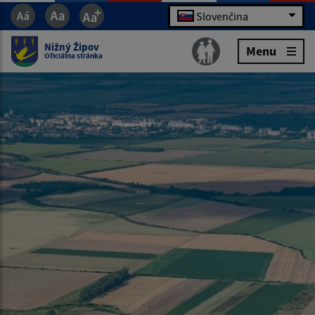
Slovenčina
Nižný Žipov
Menu
Oficiálna stránka