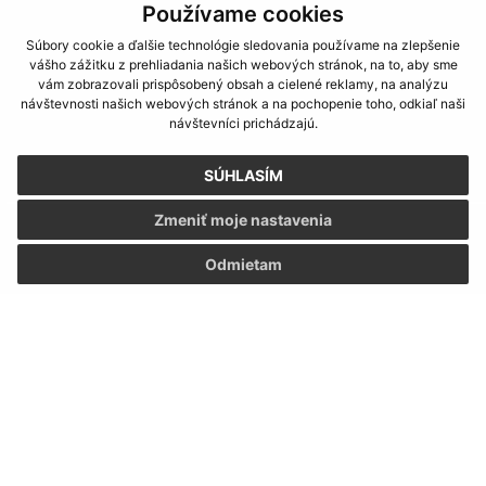
Hlavná 177/5
Používame cookies
076 17 Nižný Žipov
Súbory cookie a ďalšie technológie sledovania používame na zlepšenie
vášho zážitku z prehliadania našich webových stránok, na to, aby sme
info@niznyzipov.sk
vám zobrazovali prispôsobený obsah a cielené reklamy, na analýzu
+421 56 679 86 40
návštevnosti našich webových stránok a na pochopenie toho, odkiaľ naši
návštevníci prichádzajú.
IČO: 00331775
SÚHLASÍM
Zmeniť moje nastavenia
Odmietam