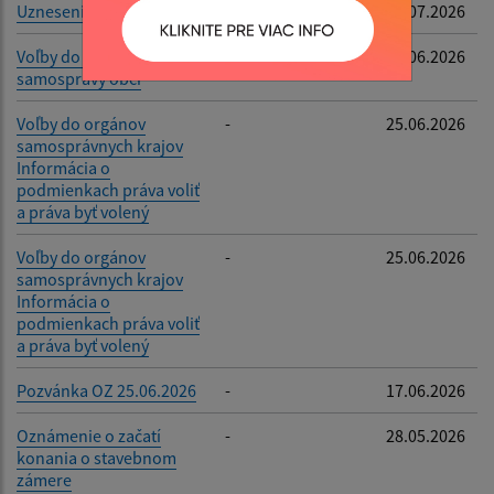
Uznesenia z 25.06.2026
-
02.07.2026
Voľby do orgánov
-
25.06.2026
samosprávy obcí
Voľby do orgánov
-
25.06.2026
samosprávnych krajov
Informácia o
podmienkach práva voliť
a práva byť volený
Voľby do orgánov
-
25.06.2026
samosprávnych krajov
Informácia o
podmienkach práva voliť
a práva byť volený
Pozvánka OZ 25.06.2026
-
17.06.2026
Oznámenie o začatí
-
28.05.2026
konania o stavebnom
zámere