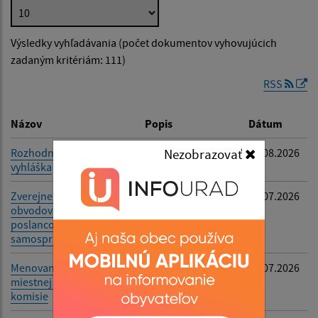
Popis:
Výsledky vyhľadávania (počet dokumentov vyhovujúcich
Dátum zverejnenia od:
zadaným kritériám: 111)
RSS
Dátum zverejnenia do:
Názov
Popis
Dátum
Rozhodnutie - Verejná
-
05.08.2026
Nezobrazovať
vyhláška
Filtrovať
Reset
Zverejnenie volebných
-
08.07.2026
obvodov a počtu
poslancov pre voľby do
samosprávy obcí
Menovanie zapisovateľa
-
08.07.2026
miestnej volebnej
komisie