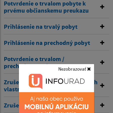
Potvrdenie o trvalom pobyte k
prvému občianskemu preukazu
Prihlásenie na trvalý pobyt
Prihlásenie na prechodný pobyt
Potvrdenie o trvalom /
prechodnom pobyte
Nezobrazovať
Zrušenie trvalého pobytu na návrh
vlastníka budovy
Zrušenie prechodného pobytu