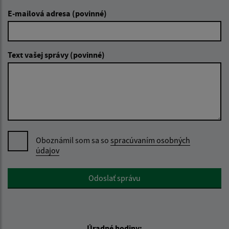
E-mailová adresa (povinné)
Text vašej správy (povinné)
Oboznámil som sa so
spracúvaním osobných
údajov
Google reCaptcha Response
Odoslať správu
Úradné hodiny: