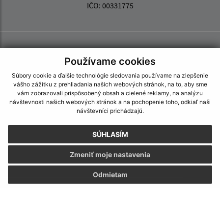
IČO: 00331775
Používame cookies
Súbory cookie a ďalšie technológie sledovania používame na zlepšenie
vášho zážitku z prehliadania našich webových stránok, na to, aby sme
vám zobrazovali prispôsobený obsah a cielené reklamy, na analýzu
návštevnosti našich webových stránok a na pochopenie toho, odkiaľ naši
návštevníci prichádzajú.
SÚHLASÍM
Zmeniť moje nastavenia
Odmietam
Informácie o stránke:
Vyhlásenie o prístupnosti