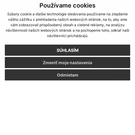
Používame cookies
Našli ste na stránke chybu?
Napíšte nám
Súbory cookie a ďalšie technológie sledovania používame na zlepšenie
vášho zážitku z prehliadania našich webových stránok, na to, aby sme
Napíšte nám:
vám zobrazovali prispôsobený obsah a cielené reklamy, na analýzu
návštevnosti našich webových stránok a na pochopenie toho, odkiaľ naši
Meno (povinné)
návštevníci prichádzajú.
SÚHLASÍM
E-mailová adresa (povinné)
Zmeniť moje nastavenia
Odmietam
Text vašej správy (povinné)