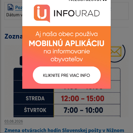
Pozvánka na 20 rezprezentačný ples
| PNG | 0.65 Mb
Dátum vyvesenia:
03.01.2025
Zoznam aktualít:
03.08.2026
Zmena otváracích hodín Slovenskej pošty v Nižnom