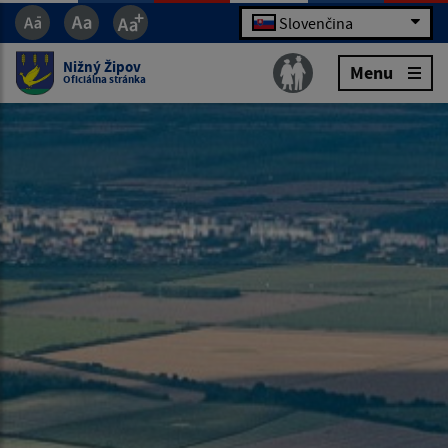
Slovenčina
Nižný Žipov
Menu
Oficiálna stránka