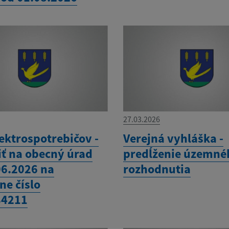
27.03.2026
ektrospotrebičov -
Verejná vyhláška -
iť na obecný úrad
predĺženie územné
06.2026 na
rozhodnutia
ne číslo
84211