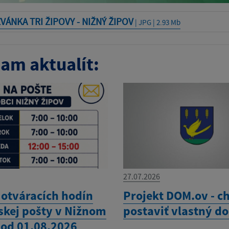
VÁNKA TRI ŽIPOVY - NIŽNÝ ŽIPOV
| JPG | 2.93 Mb
am aktualít:
27.07.2026
otváracích hodín
Projekt DOM.ov - ch
skej pošty v Nižnom
postaviť vlastný d
 od 01.08.2026