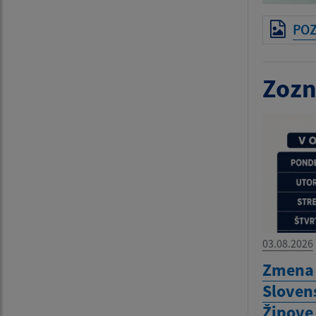
POZ
Zozn
03.08.2026
Zmena 
Sloven
Žipove