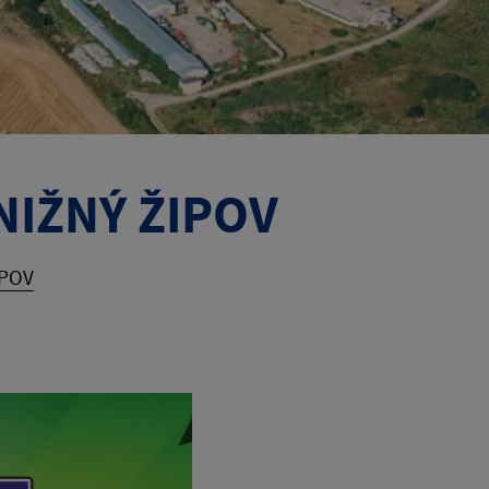
NIŽNÝ ŽIPOV
IPOV