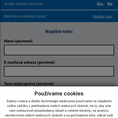
Je táto stránka užitočná?
Áno
Nie
Boli tieto 
Boli 
Našli ste na stránke chybu?
Napíšte nám
Napíšte nám:
Meno (povinné)
E-mailová adresa (povinné)
Text vašej správy (povinné)
Používame cookies
Súbory cookie a ďalšie technológie sledovania používame na zlepšenie
vášho zážitku z prehliadania našich webových stránok, na to, aby sme
vám zobrazovali prispôsobený obsah a cielené reklamy, na analýzu
návštevnosti našich webových stránok a na pochopenie toho, odkiaľ naši