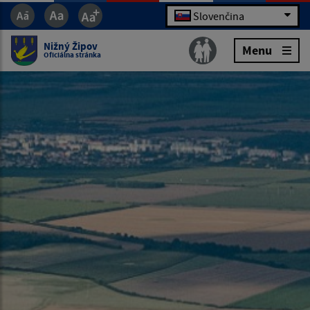
Slovenčina
Nižný Žipov
Menu
Oficiálna stránka