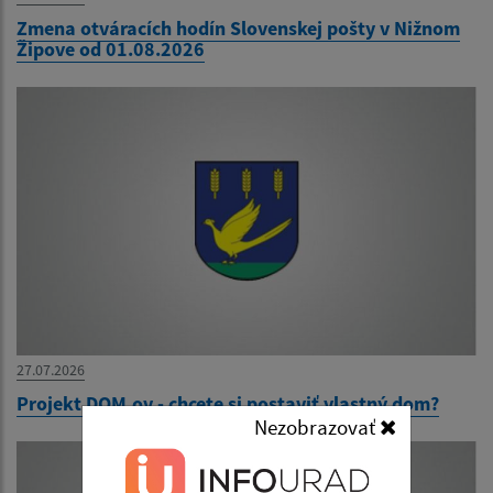
Zmena otváracích hodín Slovenskej pošty v Nižnom
Žipove od 01.08.2026
27.07.2026
Projekt DOM.ov - chcete si postaviť vlastný dom?
Nezobrazovať