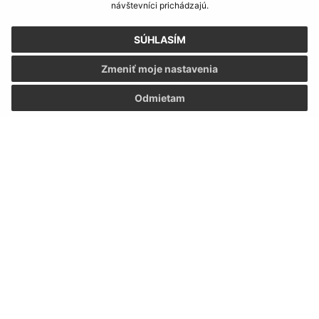
návštevníci prichádzajú.
Oboznámil som sa so
spracúvaním osobných
údajov
SÚHLASÍM
Zmeniť moje nastavenia
Google reCaptcha Response
Odoslať správu
Odmietam
Úradné hodiny:
Deň
Čas doobeda
Čas poobede
Pondelok:
07:30 - 12:00
12:30 - 15:30
Utorok:
07:30 - 12:00
12:30 - 15:30
Streda:
07:30 - 12:00
12:30 - 15:30
Štvrtok:
07:30 - 12:00
12:30 - 15:30
Piatok:
07:30 - 12:00
12:30 - 15:30
Obedňajšia prestávka:
12:00 - 12:30