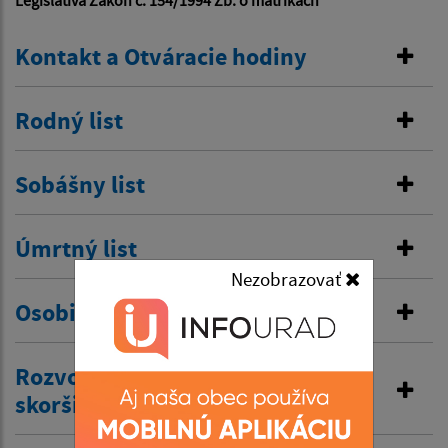
Legislatíva Zákon č. 154/1994 Zb. o matrikách
Kontakt a Otváracie hodiny
Rodný list
Sobášny list
Úmrtný list
Nezobrazovať
Osobitná matrika
Rozvod manželstva a prijatie
skoršieho priezviska