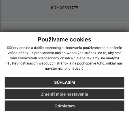
IČO: 00331775
Používame cookies
Súbory cookie a ďalšie technológie sledovania používame na zlepšenie
vášho zážitku z prehliadania našich webových stránok, na to, aby sme
vám zobrazovali prispôsobený obsah a cielené reklamy, na analýzu
návštevnosti našich webových stránok a na pochopenie toho, odkiaľ naši
návštevníci prichádzajú.
SÚHLASÍM
Zmeniť moje nastavenia
Odmietam
Informácie o stránke:
Vyhlásenie o prístupnosti