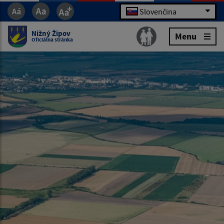
Slovenčina
Nižný Žipov
Menu
Oficiálna stránka