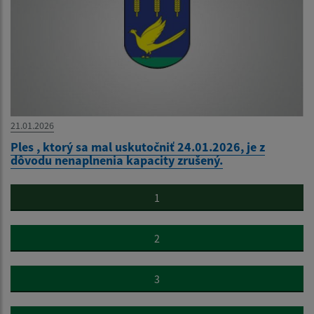
21.01.2026
Ples , ktorý sa mal uskutočniť 24.01.2026, je z
dôvodu nenaplnenia kapacity zrušený.
1
2
3