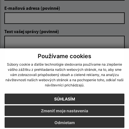
E-mailová adresa (povinné)
Text vašej správy (povinné)
Používame cookies
Súbory cookie a ďalšie technológie sledovania používame na zlepšenie
vášho zážitku z prehliadania našich webových stránok, na to, aby sme
vám zobrazovali prispôsobený obsah a cielené reklamy, na analýzu
Oboznámil som sa so
spracúvaním osobných
návštevnosti našich webových stránok a na pochopenie toho, odkiaľ naši
údajov
návštevníci prichádzajú.
Google reCaptcha Response
SÚHLASÍM
Odoslať správu
Zmeniť moje nastavenia
Odmietam
Úradné hodiny: