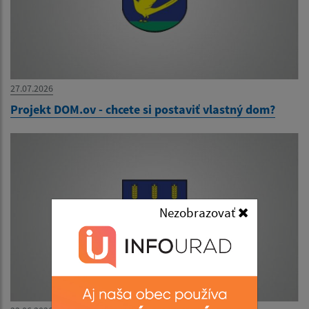
27.07.2026
Projekt DOM.ov - chcete si postaviť vlastný dom?
Nezobrazovať