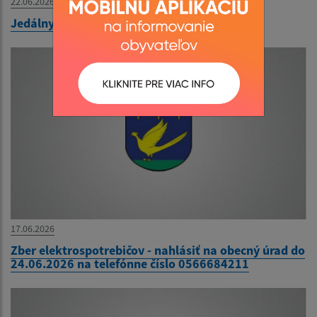
22.06.2026
Jedálny lístok od 22.06.2026 do 26.06.2026
17.06.2026
Zber elektrospotrebičov - nahlásiť na obecný úrad do
24.06.2026 na telefónne číslo 0566684211