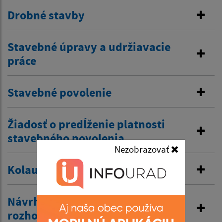
Drobné stavby
Stavebné úpravy a udržiavacie
práce
Stavebné povolenie
Žiadosť o predĺženie platnosti
stavebného povolenia
Nezobrazovať
Kolaudačné rozhodnutie
Návrh na vydanie územného
rozhodnutia