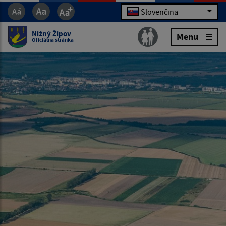
Slovenčina
Nižný Žipov
Menu
Oficiálna stránka