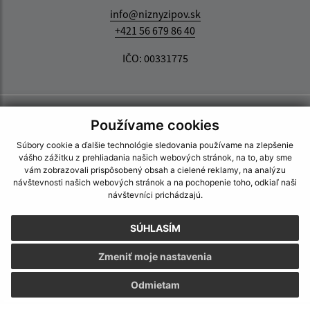
info@niznyzipov.sk
+421 56 679 86 40
IČO: 00331775
Používame cookies
Súbory cookie a ďalšie technológie sledovania používame na zlepšenie
vášho zážitku z prehliadania našich webových stránok, na to, aby sme
vám zobrazovali prispôsobený obsah a cielené reklamy, na analýzu
návštevnosti našich webových stránok a na pochopenie toho, odkiaľ naši
návštevníci prichádzajú.
SÚHLASÍM
Zmeniť moje nastavenia
Odmietam