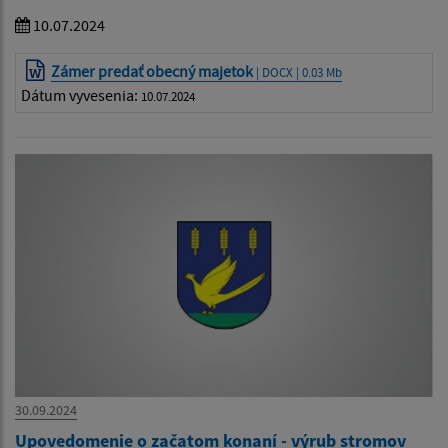
10.07.2024
Zámer predať obecný majetok
| DOCX | 0.03 Mb
Dátum vyvesenia:
10.07.2024
30.09.2024
Upovedomenie o začatom konaní - výrub stromov