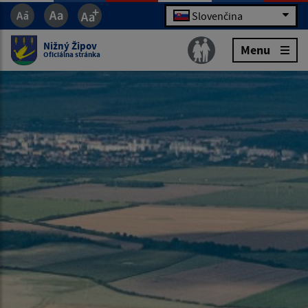
Slovenčina
Nižný Žipov
Menu
Oficiálna stránka