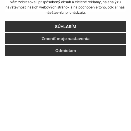
vám zobrazovali prispôsobený obsah a cielené reklamy, na analýzu
návštevnosti našich webových stránok a na pochopenie toho, odkiaľ naši
návštevníci prichádzajú.
Oboznámil som sa so
spracúvaním osobných
SÚHLASÍM
údajov
Zmeniť moje nastavenia
Google reCaptcha Response
Odoslať správu
Odmietam
Úradné hodiny:
Deň
Čas doobeda
Čas poobede
Pondelok:
07:30 - 12:00
12:30 - 15:30
Utorok:
07:30 - 12:00
12:30 - 15:30
Streda:
07:30 - 12:00
12:30 - 15:30
Štvrtok:
07:30 - 12:00
12:30 - 15:30
Piatok:
07:30 - 12:00
12:30 - 15:30