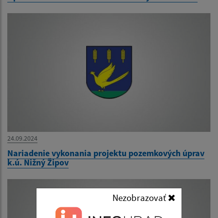
24.09.2024
Nariadenie vykonania projektu pozemkových úprav
k.ú. Nižný Žipov
Nezobrazovať