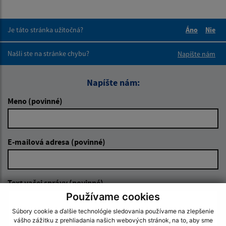
Je táto stránka užitočná?
Áno
Nie
Boli tieto 
Boli 
Našli ste na stránke chybu?
Napíšte nám
Napíšte nám:
Meno (povinné)
E-mailová adresa (povinné)
Text vašej správy (povinné)
Používame cookies
Súbory cookie a ďalšie technológie sledovania používame na zlepšenie
vášho zážitku z prehliadania našich webových stránok, na to, aby sme