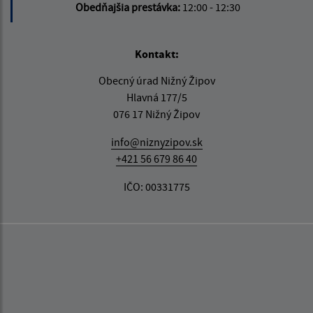
Obedňajšia prestávka:
12:00 - 12:30
Kontakt:
Obecný úrad Nižný Žipov
Hlavná 177/5
076 17 Nižný Žipov
info@niznyzipov.sk
+421 56 679 86 40
IČO: 00331775