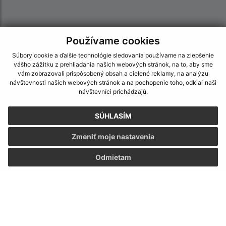
Používame cookies
Súbory cookie a ďalšie technológie sledovania používame na zlepšenie
vášho zážitku z prehliadania našich webových stránok, na to, aby sme
vám zobrazovali prispôsobený obsah a cielené reklamy, na analýzu
návštevnosti našich webových stránok a na pochopenie toho, odkiaľ naši
návštevníci prichádzajú.
Informácie o stránke:
SÚHLASÍM
Vyhlásenie o prístupnosti
Autorské práva
Zmeniť moje nastavenia
Ochrana osobných údajov
Odmietam
Navigácia:
Vytlačiť aktuálnu stránku
Mapa stránok
Cookies
Rýchle odkazy: