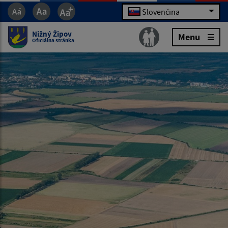
Slovenčina
Nižný Žipov
Menu
Oficiálna stránka