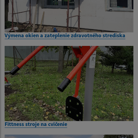
Výmena okien a zateplenie zdravotného strediska
Fittness stroje na cvičenie