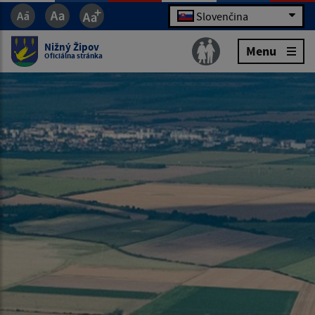
Slovenčina
Nižný Žipov
Menu
Oficiálna stránka