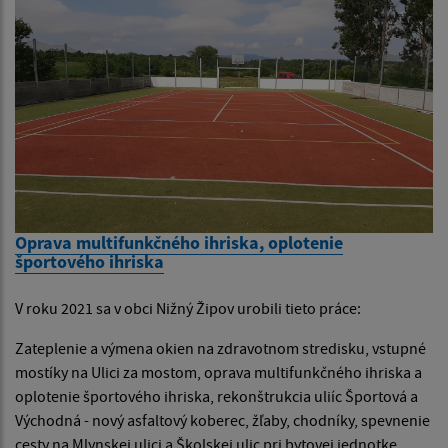
Oprava multifunkčného ihriska, oplotenie
športového ihriska
V roku 2021 sa v obci Nižný Žipov urobili tieto práce:
Zateplenie a výmena okien na zdravotnom stredisku, vstupné
mostíky na Ulici za mostom, oprava multifunkčného ihriska a
oplotenie športového ihriska, rekonštrukcia uliíc Športová a
Východná - nový asfaltový koberec, žľaby, chodníky, spevnenie
cesty na Mlynskej ulici a Školskej ulic pri bytovej jednotke.