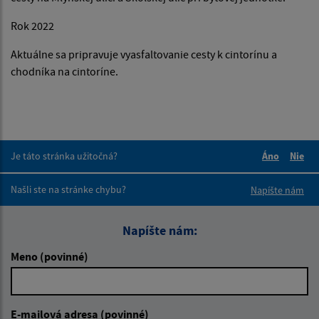
Rok 2022
Aktuálne sa pripravuje vyasfaltovanie cesty k cintorínu a
chodníka na cintoríne.
Je táto stránka užitočná?
Áno
Nie
Boli tieto 
Boli 
Našli ste na stránke chybu?
Napíšte nám
Napíšte nám:
Meno (povinné)
E-mailová adresa (povinné)