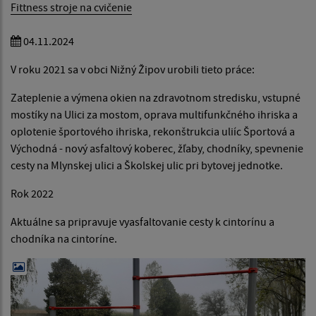
Fittness stroje na cvičenie
04.11.2024
V roku 2021 sa v obci Nižný Žipov urobili tieto práce:
Zateplenie a výmena okien na zdravotnom stredisku, vstupné
mostíky na Ulici za mostom, oprava multifunkčného ihriska a
oplotenie športového ihriska, rekonštrukcia uliíc Športová a
Východná - nový asfaltový koberec, žľaby, chodníky, spevnenie
cesty na Mlynskej ulici a Školskej ulic pri bytovej jednotke.
Rok 2022
Aktuálne sa pripravuje vyasfaltovanie cesty k cintorínu a
chodníka na cintoríne.