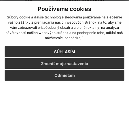
Deň
Čas doobeda
Čas poobede
Používame cookies
Pondelok:
07:30 - 12:00
12:30 - 15:30
Utorok:
07:30 - 12:00
12:30 - 15:30
Súbory cookie a ďalšie technológie sledovania používame na zlepšenie
vášho zážitku z prehliadania našich webových stránok, na to, aby sme
Streda:
07:30 - 12:00
12:30 - 15:30
vám zobrazovali prispôsobený obsah a cielené reklamy, na analýzu
Štvrtok:
07:30 - 12:00
12:30 - 15:30
návštevnosti našich webových stránok a na pochopenie toho, odkiaľ naši
Piatok:
07:30 - 12:00
12:30 - 15:30
návštevníci prichádzajú.
Obedňajšia prestávka:
12:00 - 12:30
SÚHLASÍM
Zmeniť moje nastavenia
Kontakt:
Odmietam
Obecný úrad Nižný Žipov
Hlavná 177/5
076 17 Nižný Žipov
info@niznyzipov.sk
+421 56 679 86 40
IČO: 00331775