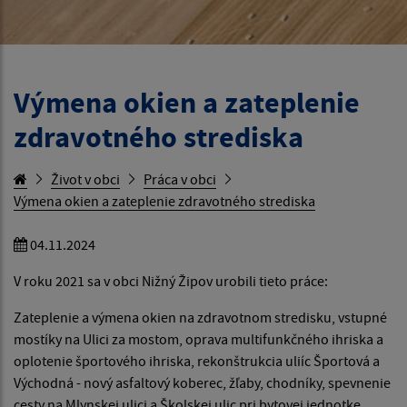
Výmena okien a zateplenie
zdravotného strediska
Život v obci
Práca v obci
Výmena okien a zateplenie zdravotného strediska
04.11.2024
V roku 2021 sa v obci Nižný Žipov urobili tieto práce:
Zateplenie a výmena okien na zdravotnom stredisku, vstupné
mostíky na Ulici za mostom, oprava multifunkčného ihriska a
oplotenie športového ihriska, rekonštrukcia uliíc Športová a
Východná - nový asfaltový koberec, žľaby, chodníky, spevnenie
cesty na Mlynskej ulici a Školskej ulic pri bytovej jednotke.