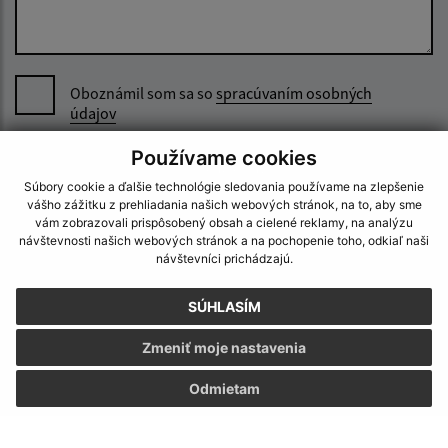
Oboznámil som sa so
spracúvaním osobných
údajov
Používame cookies
Google reCaptcha Response
Odoslať správu
Súbory cookie a ďalšie technológie sledovania používame na zlepšenie
vášho zážitku z prehliadania našich webových stránok, na to, aby sme
vám zobrazovali prispôsobený obsah a cielené reklamy, na analýzu
návštevnosti našich webových stránok a na pochopenie toho, odkiaľ naši
návštevníci prichádzajú.
Úradné hodiny:
Deň
Čas doobeda
Čas poobede
SÚHLASÍM
Pondelok:
07:30 - 12:00
12:30 - 15:30
Zmeniť moje nastavenia
Utorok:
07:30 - 12:00
12:30 - 15:30
Streda:
07:30 - 12:00
12:30 - 15:30
Odmietam
Štvrtok:
07:30 - 12:00
12:30 - 15:30
Piatok:
07:30 - 12:00
12:30 - 15:30