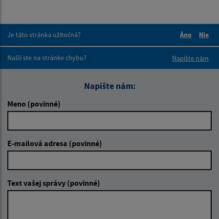
Je táto stránka užitočná?
Áno
Nie
Boli tieto 
Boli 
Našli ste na stránke chybu?
Napíšte nám
Napíšte nám:
Meno (povinné)
E-mailová adresa (povinné)
Text vašej správy (povinné)