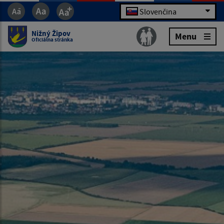
Slovenčina
Nižný Žipov
Menu
Oficiálna stránka