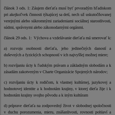
článok 3 ods. 1:
Záujem dieťaťa musí byť prvoradým hľadiskom
pri akejkoľvek činnosti týkajúcej sa detí, nech už uskutočňovanej
verejnými alebo súkromnými zariadeniami sociálnej starostlivosti,
súdmi, správnymi alebo zákonodarnými orgánmi.
článok 29 ods. 1:
Výchova a vzdelávanie dieťaťa má smerovať k:
a) rozvoju osobnosti dieťaťa, jeho jedinečných daností a
duševných a fyzických schopností v ich najvyššej možnej miere;
b) rozvíjaniu úcty k ľudským právam a základným slobodám a k
zásadám zakotveným v Charte Organizácie Spojených národov;
c) rozvíjaniu úcty k rodičom, k vlastnej kultúrnej, jazykovej a
hodnotovej identite a k hodnotám krajiny, v ktorej dieťa žije i k
hodnotám krajiny svojho pôvodu a k iným kultúram
d) príprave dieťaťa na zodpovedný život v slobodnej spoločnosti
v duchu porozumenia, mieru, znášanlivosti, rovnosti pohlaví a