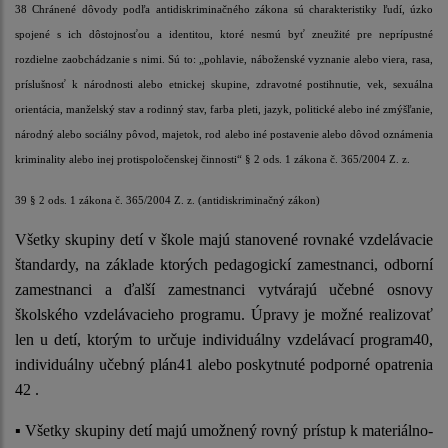
38 Chránené dôvody podľa antidiskriminačného zákona sú charakteristiky ľudí, úzko
spojené s ich dôstojnosťou a identitou, ktoré nesmú byť zneužité pre neprípustné
rozdielne zaobchádzanie s nimi. Sú to: „pohlavie, náboženské vyznanie alebo viera, rasa,
príslušnosť k národnosti alebo etnickej skupine, zdravotné postihnutie, vek, sexuálna
orientácia, manželský stav a rodinný stav, farba pleti, jazyk, politické alebo iné zmýšľanie,
národný alebo sociálny pôvod, majetok, rod alebo iné postavenie alebo dôvod oznámenia
kriminality alebo inej protispoločenskej činnosti“ § 2 ods. 1 zákona č. 365/2004 Z. z.
39 § 2 ods. 1 zákona č. 365/2004 Z. z. (antidiskriminačný zákon)
Všetky skupiny detí v škole majú stanovené rovnaké vzdelávacie
štandardy, na základe ktorých pedagogickí zamestnanci, odborní
zamestnanci a ďalší zamestnanci vytvárajú učebné osnovy
školského vzdelávacieho programu. Úpravy je možné realizovať
len u detí, ktorým to určuje individuálny vzdelávací program40,
individuálny učebný plán41 alebo poskytnuté podporné opatrenia
42 .
▪ Všetky skupiny detí majú umožnený rovný prístup k materiálno-