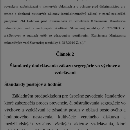
rovnakom zaobchádzaní v niektorých oblastiach a o ochrane pred diskrimináciou a o
zmene a doplnení niektorých zákonov (antidiskriminačný zákon) v znení neskorších
predpisov. 2b) Dohovor proti diskriminácii vo vzdelávaní (Oznámenie Ministerstva
zahraničných vecí a európskych záležitostí Slovenskej republiky č. 276/2024 Z.
z.).Dohovor o právach osôb so zdravotným postihnutím (Oznámenie Ministerstva
zahraničných vecí Slovenskej republiky č. 317/2010 Z. z.).“
Článok 2
Štandardy dodržiavania zákazu segregácie vo výchove a
vzdelávaní
Štandardy postojov a hodnôt
Základným predpokladom pre úspešné zavedenie štandardov,
ktoré zabezpečia proces prevencie, či odstraňovania segregácie vo
výchove a vzdelávaní je zásadný posun v oblasti postojového a
hodnotového nastavenia, kultivácie verejného diskurzu a
medziľudských vzťahov všetkých aktérov vzdelávania, ktorí