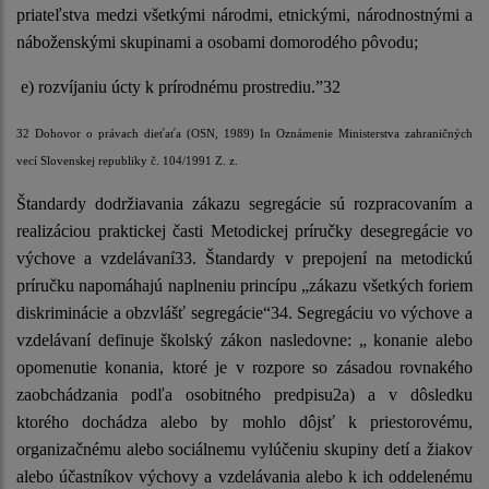
priateľstva medzi všetkými národmi, etnickými, národnostnými a
náboženskými skupinami a osobami domorodého pôvodu;
e) rozvíjaniu úcty k prírodnému prostrediu.”32
32 Dohovor o právach dieťaťa (OSN, 1989) In Oznámenie Ministerstva zahraničných
vecí Slovenskej republiky č. 104/1991 Z. z.
Štandardy dodržiavania zákazu segregácie sú rozpracovaním a
realizáciou praktickej časti Metodickej príručky desegregácie vo
výchove a vzdelávaní33. Štandardy v prepojení na metodickú
príručku napomáhajú naplneniu princípu „zákazu všetkých foriem
diskriminácie a obzvlášť segregácie“34. Segregáciu vo výchove a
vzdelávaní definuje školský zákon nasledovne: „ konanie alebo
opomenutie konania, ktoré je v rozpore so zásadou rovnakého
zaobchádzania podľa osobitného predpisu2a) a v dôsledku
ktorého dochádza alebo by mohlo dôjsť k priestorovému,
organizačnému alebo sociálnemu vylúčeniu skupiny detí a žiakov
alebo účastníkov výchovy a vzdelávania alebo k ich oddelenému