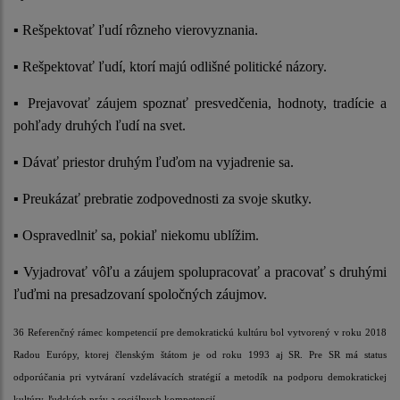
▪ Rešpektovať ľudí rôzneho vierovyznania.
▪ Rešpektovať ľudí, ktorí majú odlišné politické názory.
▪ Prejavovať záujem spoznať presvedčenia, hodnoty, tradície a
pohľady druhých ľudí na svet.
▪ Dávať priestor druhým ľuďom na vyjadrenie sa.
▪ Preukázať prebratie zodpovednosti za svoje skutky.
▪ Ospravedlniť sa, pokiaľ niekomu ublížim.
▪ Vyjadrovať vôľu a záujem spolupracovať a pracovať s druhými
ľuďmi na presadzovaní spoločných záujmov.
36 Referenčný rámec kompetencií pre demokratickú kultúru bol vytvorený v roku 2018
Radou Európy, ktorej členským štátom je od roku 1993 aj SR. Pre SR má status
odporúčania pri vytváraní vzdelávacích stratégií a metodík na podporu demokratickej
kultúry, ľudských práv a sociálnych kompetencií.