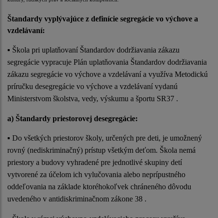
Štandardy vyplývajúce z definície segregácie vo výchove a
vzdelávaní:
▪ Škola pri uplatňovaní Štandardov dodržiavania zákazu
segregácie vypracuje Plán uplatňovania Štandardov dodržiavania
zákazu segregácie vo výchove a vzdelávaní a využíva Metodickú
príručku desegregácie vo výchove a vzdelávaní vydanú
Ministerstvom školstva, vedy, výskumu a športu SR37 .
a) Štandardy priestorovej desegregácie:
▪ Do všetkých priestorov školy, určených pre deti, je umožnený
rovný (nediskriminačný) prístup všetkým deťom. Škola nemá
priestory a budovy vyhradené pre jednotlivé skupiny detí
vytvorené za účelom ich vylučovania alebo neprípustného
oddeľovania na základe ktoréhokoľvek chráneného dôvodu
uvedeného v antidiskriminačnom zákone 38 .