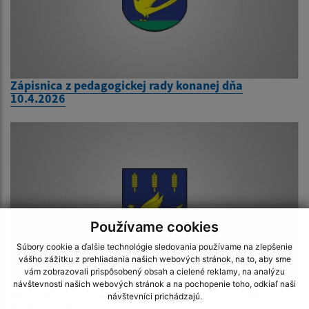
Zápisnica z pedagogickej rady konanej dňa
10.4.2026
Používame cookies
Súbory cookie a ďalšie technológie sledovania používame na zlepšenie
vášho zážitku z prehliadania našich webových stránok, na to, aby sme
vám zobrazovali prispôsobený obsah a cielené reklamy, na analýzu
návštevnosti našich webových stránok a na pochopenie toho, odkiaľ naši
Zápisnica zo zasadnutia rady školy konanej dňa
návštevníci prichádzajú.