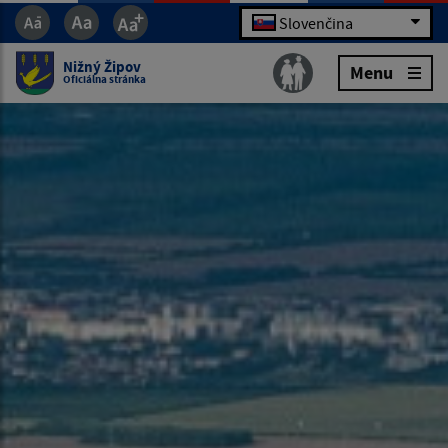
Slovenčina
Nižný Žipov
Menu
Oficiálna stránka