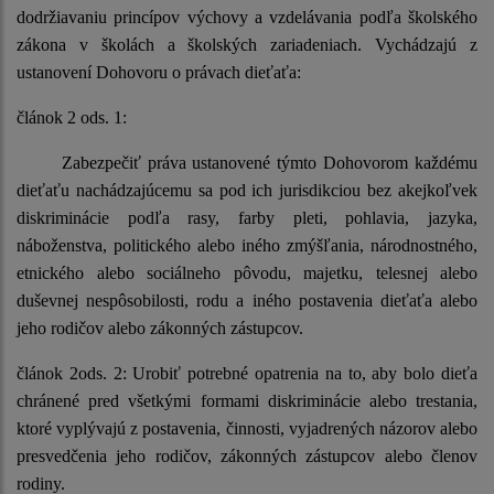
dodržiavaniu princípov výchovy a vzdelávania podľa školského
zákona v školách a školských zariadeniach. Vychádzajú z
ustanovení Dohovoru o právach dieťaťa:
článok 2 ods. 1:
Zabezpečiť práva ustanovené týmto Dohovorom každému
dieťaťu nachádzajúcemu sa pod ich jurisdikciou bez akejkoľvek
diskriminácie podľa rasy, farby pleti, pohlavia, jazyka,
náboženstva, politického alebo iného zmýšľania, národnostného,
etnického alebo sociálneho pôvodu, majetku, telesnej alebo
duševnej nespôsobilosti, rodu a iného postavenia dieťaťa alebo
jeho rodičov alebo zákonných zástupcov.
článok 2ods. 2:
Urobiť potrebné opatrenia na to, aby bolo dieťa
chránené pred všetkými formami diskriminácie alebo trestania,
ktoré vyplývajú z postavenia, činnosti, vyjadrených názorov alebo
presvedčenia jeho rodičov, zákonných zástupcov alebo členov
rodiny.