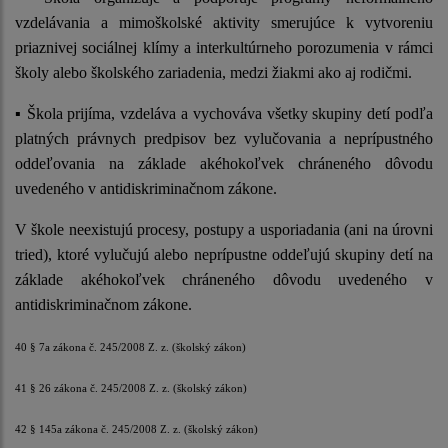
vzdelávania a mimoškolské aktivity smerujúce k vytvoreniu
priaznivej sociálnej klímy a interkultúrneho porozumenia v rámci
školy alebo školského zariadenia, medzi žiakmi ako aj rodičmi.
▪ Škola prijíma, vzdeláva a vychováva všetky skupiny detí podľa
platných právnych predpisov bez vylučovania a neprípustného
oddeľovania na základe akéhokoľvek chráneného dôvodu
uvedeného v antidiskriminačnom zákone.
V škole neexistujú procesy, postupy a usporiadania (ani na úrovni
tried), ktoré vylučujú alebo neprípustne oddeľujú skupiny detí na
základe akéhokoľvek chráneného dôvodu uvedeného v
antidiskriminačnom zákone.
40 § 7a zákona č. 245/2008 Z. z. (školský zákon)
41 § 26 zákona č. 245/2008 Z. z. (školský zákon)
42 § 145a zákona č. 245/2008 Z. z. (školský zákon)