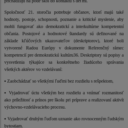
prichádzajú na pôde škôl do kontaktu s deťmi.
Spoločnosť 21. storočia potrebuje občanov, ktorí majú také
hodnoty, postoje, schopnosti, poznanie a kritické myslenie, aby
mohli fungovať ako demokratickí a interkultúrne kompetentní
občania. Postojové a hodnotové štandardy sú definované na
základe kľúčových ukazovateľov (deskriptorov), ktoré boli
vytvorené Radou Európy v dokumente Referenčný rámec
kompetencií pre demokratickú kultúru36. Deskriptory sú popisy a
vysvetlenia týkajúce sa konkrétneho žiadúceho správania
všetkých aktérov vo vzdelávaní:
▪ Zaobchádzať so všetkými ľuďmi bez rozdielu s rešpektom,
▪ Vyjadrovať úctu všetkým bez rozdielu a vnímať rozmanitosť
ako príležitosť a prínos pre školu pri príprave a realizovaní aktivít
výchovno-vzdelávacieho procesu.
▪ Vyjadrovať druhým ľuďom uznanie ako rovnocenným ľudským
bytostiam.