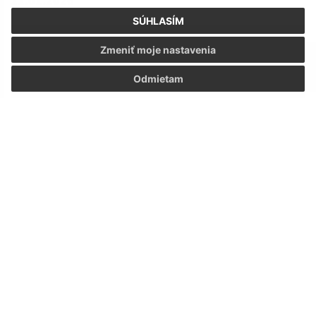
21.01.2026
SÚHLASÍM
Zmeniť moje nastavenia
Odmietam
Zápisnica z pedagogickej rady konanej dňa 9.1.2026