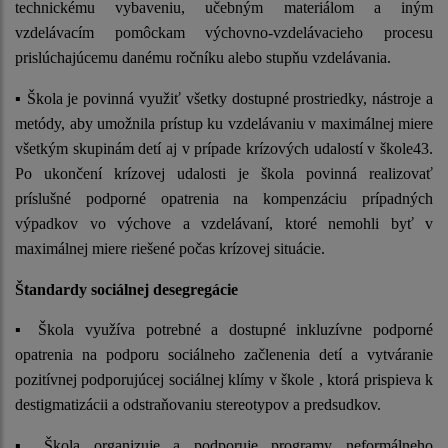
technickému vybaveniu, učebným materiálom a iným
vzdelávacím pomôckam výchovno-vzdelávacieho procesu
prislúchajúcemu danému ročníku alebo stupňu vzdelávania.
▪ Škola je povinná využiť všetky dostupné prostriedky, nástroje a
metódy, aby umožnila prístup ku vzdelávaniu v maximálnej miere
všetkým skupinám detí aj v prípade krízových udalostí v škole43.
Po ukončení krízovej udalosti je škola povinná realizovať
príslušné podporné opatrenia na kompenzáciu prípadných
výpadkov vo výchove a vzdelávaní, ktoré nemohli byť v
maximálnej miere riešené počas krízovej situácie.
Štandardy sociálnej desegregácie
▪ Škola využíva potrebné a dostupné inkluzívne podporné
opatrenia na podporu sociálneho začlenenia detí a vytváranie
pozitívnej podporujúcej sociálnej klímy v škole , ktorá prispieva k
destigmatizácii a odstraňovaniu stereotypov a predsudkov.
▪ Škola organizuje a podporuje programy neformálneho