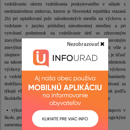
vzdelávaniu okrem vzdelávania poskytovaného v súlade s
medzinárodnou zmluvou, ktorou je Slovenská republika viazaná
2b) pri uplatňovaní práv národnostných menšín na výchovu a
vzdelanie v jazyku príslušnej národnostnej menšiny a pri
vytváraní podmienok na vzdelávanie detí so zdravotným
znevýhodnením alebo nadaním a žiakov so zdravotným
Nezobrazovať
znevýhodnením alebo s nadaním so zohľadnením ich vôle a
záujmov a vôle a záujmov ich zákonných zástupcov, ak je účasť
na takom vzdelávaní voliteľná a zodpovedá úprave podmienok
výchovy a vzdelávania podľa tohto zákona, osobitne pre výchovu
a vzdelávanie na rovnakom stupni vzdelania.“ 35 Štandardy
dodržiavania zákazu segregácie vo výchove a vzdelávaní sa
týkajú všetkých oblastí, ktoré upravuje školský poriadok podľa
školského zákona (Zákon č. 245/2008 Z. z., § 153 ods.1):
▪
výkon práv a povinností detí a ich zákonných zástupcov v
škole, pravidlá vzájomných vzťahov a vzťahov s pedagogickými
zamestnancami a ďalšími zamestnancami školy,