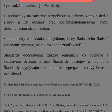
▪ prevádzka a vnútorný režim školy,
▪ podmienky na zaistenie bezpečnosti a ochrany zdravia detí a
žiakov a ich ochrany pred sociálnopatologickými javmi,
diskrimináciou alebo násilím,
▪ podmienky nakladania s majetkom, ktorý škola alebo školské
zariadenie spravuje, ak tak rozhodne zriaďovateľ.
Štandardy dodržiavania zákazu segregácie vo výchove a
vzdelávaní definujeme ako Štandardy postojov a hodnôt a
Štandardy vyplývajúce z definície segregácie vo výchove a
vzdelávaní.
33 Metodická príručka desegregácie vo výchove a vzdelávaní (MŠVVaŠ SR, 2023)
34 § 3 písm. f) zákona č. 245/2008 Z. z. (školský zákon)
35 § 2 písm. ai) zákona č. 245/2008 Z. z. (školský zákon) – účinnosť nadobúda 1. 1.
2025. Poznámky pod čiarou k odkazom 2a a 2b znejú: „2a) Zákon č. 365/2004 Z. z. o