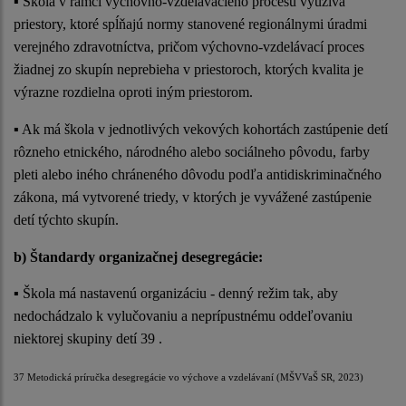
▪ Škola v rámci výchovno-vzdelávacieho procesu využíva
priestory, ktoré spĺňajú normy stanovené regionálnymi úradmi
verejného zdravotníctva, pričom výchovno-vzdelávací proces
žiadnej zo skupín neprebieha v priestoroch, ktorých kvalita je
výrazne rozdielna oproti iným priestorom.
▪ Ak má škola v jednotlivých vekových kohortách zastúpenie detí
rôzneho etnického, národného alebo sociálneho pôvodu, farby
pleti alebo iného chráneného dôvodu podľa antidiskriminačného
zákona, má vytvorené triedy, v ktorých je vyvážené zastúpenie
detí týchto skupín.
b) Štandardy organizačnej desegregácie:
▪ Škola má nastavenú organizáciu - denný režim tak, aby
nedochádzalo k vylučovaniu a neprípustnému oddeľovaniu
niektorej skupiny detí 39 .
37 Metodická príručka desegregácie vo výchove a vzdelávaní (MŠVVaŠ SR, 2023)