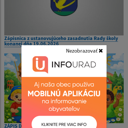
Zápisnica z ustanovujúceho zasadnutia Rady školy
konanej dňa 19.06.2026
Nezobrazovať
ZÁPIS DO MŠ NA ŠK. ROK 2026/27