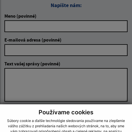
Napíšte nám:
Meno (povinné)
E-mailová adresa (povinné)
Text vašej správy (povinné)
Používame cookies
Oboznámil som sa so
spracúvaním osobných
údajov
Súbory cookie a ďalšie technológie sledovania používame na zlepšenie
vášho zážitku z prehliadania našich webových stránok, na to, aby sme
vám zobrazovali prispôsobený obsah a cielené reklamy, na analýzu