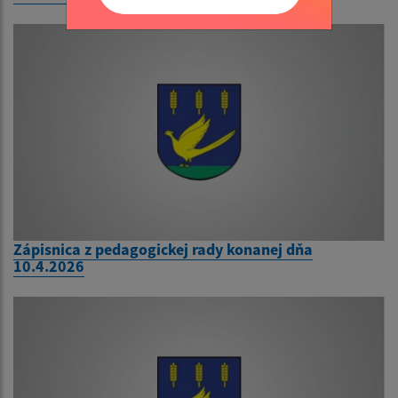
Zápisnica z pedagogickej rady konanej dňa
10.4.2026