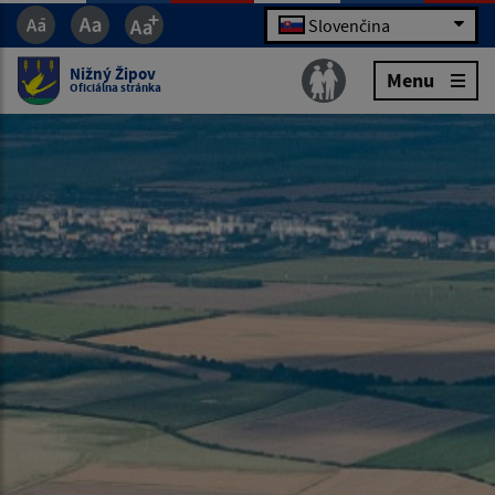
Slovenčina
Nižný Žipov
Menu
Oficiálna stránka