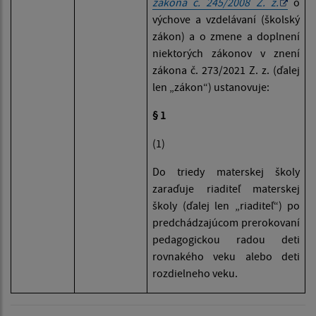
zákona č. 245/2008 Z. z.
o
výchove a vzdelávaní (školský
zákon) a o zmene a doplnení
niektorých zákonov v znení
zákona č. 273/2021 Z. z. (ďalej
len „zákon“) ustanovuje:
§ 1
(
1)
Do triedy materskej školy
zaraďuje riaditeľ materskej
školy (ďalej len „riaditeľ“) po
predchádzajúcom prerokovaní
pedagogickou radou deti
rovnakého veku alebo deti
rozdielneho veku.