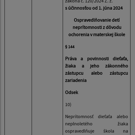
zákona č. 120/2024 Z. z.
s účinnosťou od 1. júna 2024
Ospravedlňovanie detí
neprítomnosti z dôvodu
ochorenia v materskej škole
§ 144
Práva a povinnosti dieťaťa,
žiaka a jeho zákonného
zástupcu alebo zástupcu
zariadenia
Odsek
10)
Neprítomnosť dieťaťa alebo
neplnoletého žiaka
ospravedlňuje škola na