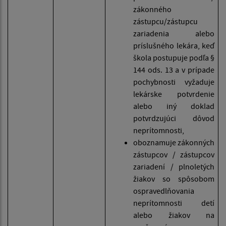
zákonného
zástupcu/zástupcu
zariadenia alebo
príslušného lekára, keď
škola postupuje podľa §
144 ods. 13 a v prípade
pochybnosti vyžaduje
lekárske potvrdenie
alebo iný doklad
potvrdzujúci dôvod
neprítomnosti,
oboznamuje zákonných
zástupcov / zástupcov
zariadení / plnoletých
žiakov so spôsobom
ospravedlňovania
neprítomnosti detí
alebo žiakov na