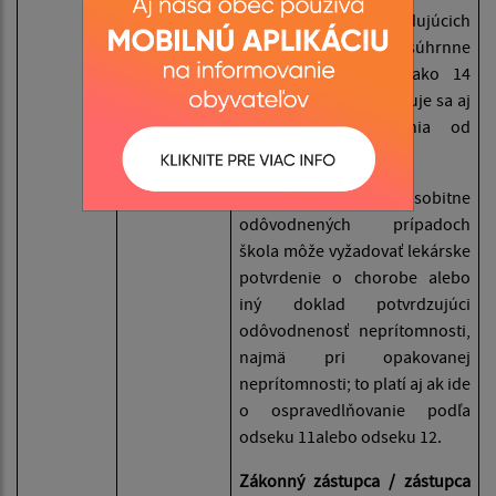
ako 7 po sebe nasledujúcich
vyučovacích dní alebo súhrnne
počas mesiaca viac ako 14
vyučovacích dní, vyžaduje sa aj
predloženie potvrdenia od
lekára.
(13)Vo výnimočných a osobitne
odôvodnených prípadoch
škola môže vyžadovať lekárske
potvrdenie o chorobe alebo
iný doklad potvrdzujúci
odôvodnenosť neprítomnosti,
najmä pri opakovanej
neprítomnosti; to platí aj ak ide
o ospravedlňovanie podľa
odseku 11alebo odseku 12.
Zákonný zástupca / zástupca