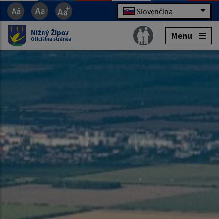
Slovenčina
Nižný Žipov
Menu
Oficiálna stránka