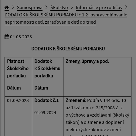
Samospráva
Školstvo
Informácie pre rodičov
DODATOK k ŠKOLSKÉMU PORIADKU č.1,2 -ospravedlňovanie
neprítomnosti detí, zaraďovanie detí do tried
04.05.2025
DODATOK K ŠKOLSKÉMU PORIADKU
Platnosť
Dodatok
Zmeny, úpravy a pod.
Školského
k Školskému
poriadku
poriadku
Dátum
Dátum
01.09.2023
Dodatok č.1
Zmenené
:
Podľa § 144 ods. 10
až 14zákona č. 245/2008 Z. z.
01.09.2024
o výchove a vzdelávaní (školský
zákon) a o zmene a doplnení
niektorých zákonov v znení