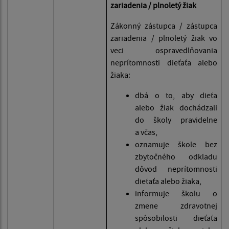
zariadenia / plnoletý žiak
Zákonný zástupca / zástupca
zariadenia / plnoletý žiak vo
veci ospravedlňovania
neprítomnosti dieťaťa alebo
žiaka:
dbá o to, aby dieťa
alebo žiak dochádzali
do školy pravidelne
a včas,
oznamuje škole bez
zbytočného odkladu
dôvod neprítomnosti
dieťaťa alebo žiaka,
informuje školu o
zmene zdravotnej
spôsobilosti dieťaťa