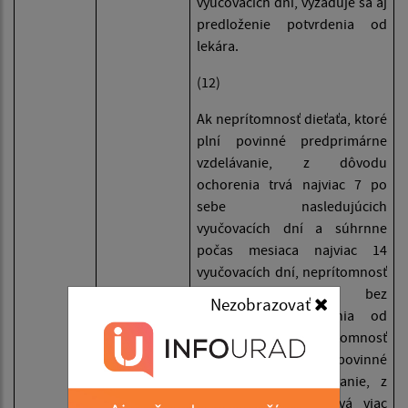
vyučovacích dní, vyžaduje sa aj
predloženie potvrdenia od
lekára.
(12)
Ak neprítomnosť dieťaťa, ktoré
plní povinné predprimárne
vzdelávanie, z dôvodu
ochorenia trvá najviac 7 po
sebe nasledujúcich
vyučovacích dní a súhrnne
počas mesiaca najviac 14
vyučovacích dní, neprítomnosť
sa ospravedlňuje bez
Nezobrazovať
predloženia potvrdenia od
lekára. Ak neprítomnosť
dieťaťa, ktoré plní povinné
predprimárne vzdelávanie, z
dôvodu ochorenia trvá viac