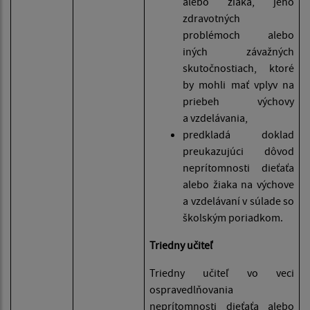
alebo žiaka, jeho
zdravotných
problémoch alebo
iných závažných
skutočnostiach, ktoré
by mohli mať vplyv na
priebeh výchovy
a vzdelávania,
predkladá doklad
preukazujúci dôvod
neprítomnosti dieťaťa
alebo žiaka na výchove
a vzdelávaní v súlade so
školským poriadkom.
Triedny učiteľ
Triedny učiteľ vo veci
ospravedlňovania
neprítomnosti dieťaťa alebo