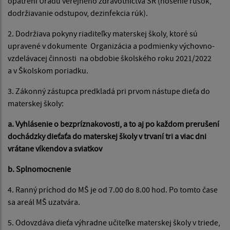
opatrení Úradu verejného zdravotníctva SR (nosenie rúšok,
dodržiavanie odstupov, dezinfekcia rúk).
2. Dodržiava pokyny riaditeľky materskej školy, ktoré sú
upravené v dokumente Organizácia a podmienky výchovno-
vzdelávacej činnosti na obdobie školského roku 2021/2022
a v Školskom poriadku.
3. Zákonný zástupca predkladá pri prvom nástupe dieťa do
materskej školy:
a. Vyhlásenie o bezpríznakovosti, a to aj po každom prerušení
dochádzky dieťaťa do materskej školy v trvaní tri a viac dni
vrátane víkendov a sviatkov
b. Splnomocnenie
4. Ranný príchod do MŠ je od 7.00 do 8.00 hod. Po tomto čase
sa areál MŠ uzatvára.
5. Odovzdáva dieťa výhradne učiteľke materskej školy v triede,