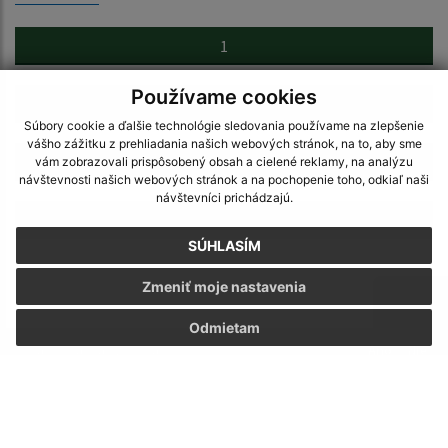
1
Používame cookies
2
Súbory cookie a ďalšie technológie sledovania používame na zlepšenie
vášho zážitku z prehliadania našich webových stránok, na to, aby sme
3
vám zobrazovali prispôsobený obsah a cielené reklamy, na analýzu
návštevnosti našich webových stránok a na pochopenie toho, odkiaľ naši
návštevníci prichádzajú.
>
SÚHLASÍM
Zmeniť moje nastavenia
Odmietam
Je táto stránka užitočná?
Áno
Nie
Boli tieto 
Boli 
Našli ste na stránke chybu?
Napíšte nám