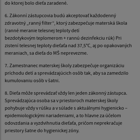
do ktorej bolo dieťa zaradené.
6. Zákonní zástupcovia budú akceptovať každodenný
zdravotný „ranný filter“, ktorý zabezpečuje materská škola
(ranné meranie telesnej teploty detí
bezdotykovým teplomerom + rannú dezinfekciu rúk) Pri
zistení telesnej teploty dieťaťa nad 37,5°C, aj po opakovaných
meraniach, sa dieťa do MŠ neprevezme.
7. Zamestnanec materskej školy zabezpečuje organizáciu
príchodu detí a sprevádzajúcich osôb tak, aby sa zamedzilo
kumulovaniu osôb v šatni.
8. Dieťa môže sprevádzať vždy len jeden zákonný zástupca.
Sprevádzajúca osoba sa v priestoroch materskej školy
pohybuje vždy v rúšku a v súlade s aktuálnymi hygienicko –
epidemiologickými nariadeniami, a to hlavne za účelom
odovzdania a vyzdvihnutia dieťaťa, pričom neprekračuje
priestory šatne do hygienickej zóny.