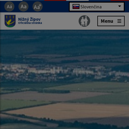
Slovenčina
Nižný Žipov
Menu
Oficiálna stránka