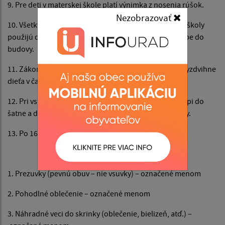
9. Pre deti v materskej škole platí výnimka z nosenia rúšok.
Nezobrazovať
10. Všetky sprevádzajúce osoby pri vstupe do budovy školy
použijú dezinfekčný prostriedok umiestnený pri vstupe do
budovy.
11. Zákonný zástupca alebo sprevádzajúca osoba si vyzdvihne
dieťa v čase od 15.30 do 16.00 hod.
12. Pri vstupe do budovy si opäť dezinfikuje ruky, vstúpi do
šatne a dieťa si vyzdvihne od službo konajúcej učiteľky.
13. Po 16.30. hod sa areál MŠ uzatvára.
II. Vaše dieťa potrebuje:
1. Prezuvky (pevnú obuv – nie vsuvky) – označené menom
2. Pohodlné oblečenie – označené menom
3. Náhradné veci do skrinky (oblečenie, bielizeň, atď.) –