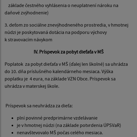
základe čestného vyhlásenia o neuplatnení nároku na
daňové zvýhodnenie)
3. deťom zo sociálne znevýhodneného prostredia, v hmotnej
núdzi je poskytovaná dotácia na podporu výchovy
k stravovacím návykom
IV. Príspevok za pobyt dieťaťa v MŠ
Poplatok za pobyt dieťaťa v MŠ (ďalej len školné) sa uhrádza
do 10. dňa príslušného kalendárneho mesiaca. Výška
poplatku je 4 eura, na základe VZN Obce. Príspevok sa
uhrádza v materskej škole.
Príspevok sa neuhrádza za dieťa:
plní povinné predprimárne vzdelávanie
je v hmotnej núdzi (na základe potvrdenia ÚPSVaR)
nenavštevovalo MŠ počas celého mesiaca.