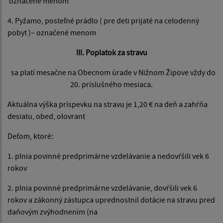
označené menom
4. Pyžamo, posteľné prádlo ( pre deti prijaté na celodenný
pobyt )– označené menom
III. Poplatok za stravu
sa platí mesačne na Obecnom úrade v Nižnom Žipove vždy do
20. príslušného mesiaca.
Aktuálna výška príspevku na stravu je 1,20 € na deň a zahŕňa
desiatu, obed, olovrant
Deťom, ktoré:
1. plnia povinné predprimárne vzdelávanie a nedovŕšili vek 6
rokov
2. plnia povinné predprimárne vzdelávanie, dovŕšili vek 6
rokov a zákonný zástupca uprednostnil dotácie na stravu pred
daňovým zvýhodnením (na