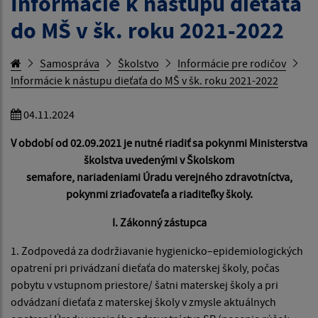
Informácie k nástupu dieťaťa
do MŠ v šk. roku 2021-2022
Samospráva
Školstvo
Informácie pre rodičov
Informácie k nástupu dieťaťa do MŠ v šk. roku 2021-2022
04.11.2024
V období od 02.09.2021 je nutné riadiť sa pokynmi Ministerstva
školstva uvedenými v Školskom
semafore, nariadeniami Úradu verejného zdravotníctva,
pokynmi zriaďovateľa a riaditeľky školy.
I. Zákonný zástupca
1. Zodpovedá za dodržiavanie hygienicko–epidemiologických
opatrení pri privádzaní dieťaťa do materskej školy, počas
pobytu v vstupnom priestore/ šatni materskej školy a pri
odvádzaní dieťaťa z materskej školy v zmysle aktuálnych