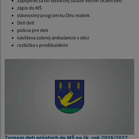
zapojenie sa do výtvarnej súťaže Vesmír očami detí
zápis do MŠ
slávnostný program ku Dňu matiek
Deň detí
polícia pre deti
návšteva zubnej ambulancie v obci
rozlúčka s predškolákmi
Zoznam detí prijatých do MŠ na šk. rok 2026/2027