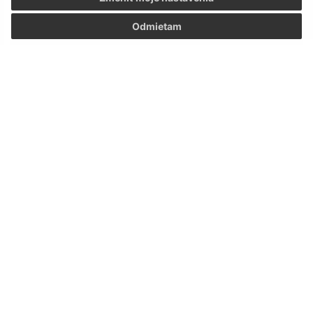
Odmietam
DODATOK K ŠKOLSKÉMU PORIADKU č. 3- Štandardy
dodržiavania zákazu segregácie vo výchove a
vzdelávaní
1
2
3
>