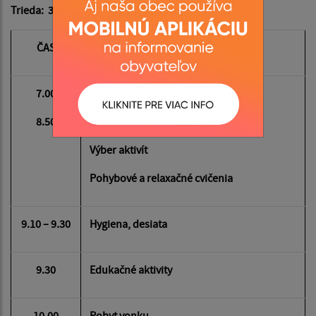
Trieda: 3 - 4, 4 -5, ročné deti
ČAS
ČINNOSTI
7.00
Sústreďovanie - schádzanie sa
8.50
Hry a hrové činnosti
Výber aktivít
Pohybové a relaxačné cvičenia
9.10 – 9.30
Hygiena, desiata
9.30
Edukačné aktivity
10.00
Pobyt vonku