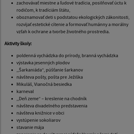
zachovávať miestne a ľudové tradícia, posilňovať úctu k
rodičom, k tradíciám štátu,
oboznamovať deti s podstatou ekologických zákonitosti,
rozvíjať estetické cítenie a formovať humánny a morálny
vzťah k ochrane a tvorbe životného prostredia.
Aktivity školy:
poldenná vychádzka do prírody, branná vychádzka
výstavka jesenných plodov
,,Šarkaniáda“, púšťanie šarkanov
návšteva pošty, pošta pre Ježiška
Mikuláš, Vianočná besiedka
karneval
,,Deň zeme“ – kreslenie na chodník
návšteva divadelného predstavenia
návšteva knižnice v obci
vystúpenie sokoliarov
stavanie mája