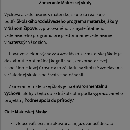
Zameranie Materskej školy
Výchova a vzdelávanie v materskej škole sa realizuje
podľa
Školského vzdelávacieho programu materskej školy
v Nižnom Žipove,
vypracovaného v zmysle Štátneho
vzdelávacieho programu pre predprimárne vzdelávanie
v materských školách.
Hlavným cieľom výchovy a vzdelávania v materskej škole je
dosiahnutie optimálnej kognitívnej, senzomotorickej
a sociálno-citovej úrovne ako základu na školské vzdelávania
v základnej škole a na život v spoločnosti.
Zameranie materskej školy je na
environmentálnu
výchovu,
úlohy v tejto oblasti škola plní podľa vypracovaného
projektu
,,Poďme spolu do prírody.“
Ciele Materskej školy:
zlepšovať sociálnu aktivitu a angažovanosť dieťaťa