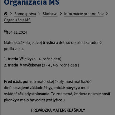
Organizácia MŠ
Samospráva
Školstvo
Informácie pre rodičov
Organizácia MŠ
04.11.2024
Materská škola je dvoj
triedna
a deti sú do tried zaradené
podľa veku.
1. trieda
Včielky
( 5 - 6 ročné deti)
2. trieda Mravčekovia
(3 - 4 , 4-5 ročné deti )
Pred nástupom
do materskej školy musí mať každé
dieťa
osvojené základné hygienické návyky
a musí
ovládať
základy stolovania.
To znamená, že dieťa
nesmie nosiť
plienky a malo by vedieť jesť lyžicou.
PREVÁDZKA MATERSKEJ ŠKOLY