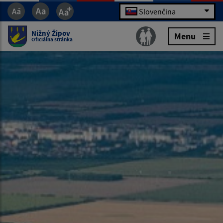
Slovenčina
Nižný Žipov
Menu
Oficiálna stránka