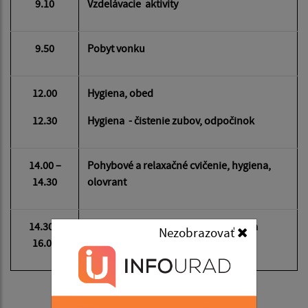
9.10
Vzdelávacie aktivity
9.50
Pobyt vonku
12.00
Hygiena, obed
12.30
Hygiena - čistenie zubov, odpočinok
14.00 –
Pohybové a relaxačné cvičenie, hygiena,
14.30
olovrant
14.30 –
Hry a hrové činnosti, hodnotenie dňa
Nezobrazovať
16.00
DENNÝ PORIADOK