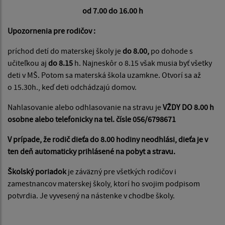
od 7.00 do 16.00 h
Upozornenia pre rodičov :
príchod detí do materskej školy je
do 8.00,
po dohode s
učiteľkou aj
do 8.15
h. Najneskôr o 8.15 však musia byť všetky
deti v MŠ. Potom sa materská škola uzamkne. Otvorí sa až
o 15.30h., keď deti odchádzajú domov.
Nahlasovanie alebo odhlasovanie na stravu je
VŽDY DO 8.00 h
osobne alebo telefonicky na tel. čísle 056/6798671
V prípade, že rodič dieťa do 8.00 hodiny neodhlási, dieťa je v
ten deň automaticky prihlásené na pobyt a stravu.
Školský poriadok
je záväzný pre všetkých rodičov i
zamestnancov materskej školy, ktorí ho svojim podpisom
potvrdia. Je vyvesený na nástenke v chodbe školy.