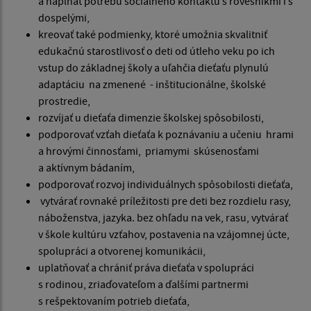
a napĺňať potrebu sociálneho kontaktu s rovesníkmi i s
dospelými,
kreovať také podmienky, ktoré umožnia skvalitniť
edukačnú starostlivosť o deti od útleho veku po ich
vstup do základnej školy a uľahčia dieťaťu plynulú
adaptáciu na zmenené - inštitucionálne, školské
prostredie,
rozvíjať u dieťaťa dimenzie školskej spôsobilosti,
podporovať vzťah dieťaťa k poznávaniu a učeniu hrami
a hrovými činnosťami, priamymi skúsenosťami
a aktívnym bádaním,
podporovať rozvoj individuálnych spôsobilosti dieťaťa,
vytvárať rovnaké príležitosti pre deti bez rozdielu rasy,
náboženstva, jazyka. bez ohľadu na vek, rasu, vytvárať
v škole kultúru vzťahov, postavenia na vzájomnej úcte,
spolupráci a otvorenej komunikácii,
uplatňovať a chrániť práva dieťaťa v spolupráci
s rodinou, zriaďovateľom a ďalšími partnermi
s rešpektovaním potrieb dieťaťa,